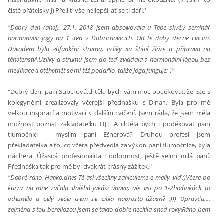
čistě přátelsky J) Přeji ti vše nejlepší, ať se ti daří."
"Dobrý den (ahoj), 27.1. 2018 jsem absolvovala u Tebe skvělý seminář
hormonální jógy na 1 den v Dobřichovicích. Od té doby denně cvičím.
Důvodem byla eufunkční struma, uzlíky na štítní žláze a příprava na
těhotenství.Uzlíky a strumu jsem do teď zvládala s hormonální jógou bez
medikace a otěhotnět se mi též podařilo, takže jóga funguje:-)"
"Dobrý den, paní Suberová,chtěla bych vám moc poděkovat, že jste s
kolegyněmi zrealizovaly včerejší přednášku s Dinah. Byla pro mě
velkou inspirací a motivací v dalším cvičení. Jsem ráda, že jsem měla
možnost poznat zakladatelku HJT. A chtěla bych i poděkovat paní
tlumočnici – myslím paní Ešnerová? Druhou profesí jsem
překladatelka a to, co včera předvedla za výkon paní tlumočnice, byla
nádhera. Úžasná profesionalita i odbornost, ještě velmi milá paní.
Přednáška tak pro mě byl dvakrát krásný zážitek."
"Dobré ráno, Hanko,
dnes Tě asi všechny zahlcujeme e-maily, viď ;)
Včera po
kurzu na mne začala doléhá jakási únava, ale asi po 1-2hodinkách to
odeznělo a celý večer jsem se cítila naprosto úžasně :))) Opravdu....
zejména s tou boreliozou jsem se takto dobře necítila snad roky!
Ráno jsem