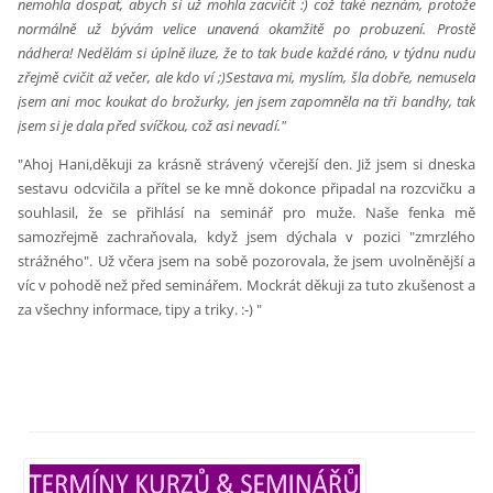
nemohla dospat, abych si už mohla zacvičit :) což také neznám, protože
normálně už bývám velice unavená okamžitě po probuzení. Prostě
nádhera!
Nedělám si úplně iluze, že to tak bude každé ráno, v týdnu nudu
zřejmě cvičit až večer, ale kdo ví ;)
Sestava mi, myslím, šla dobře, nemusela
jsem ani moc koukat do brožurky, jen jsem zapomněla na tři bandhy, tak
jsem si je dala před svíčkou, což asi nevadí."
"Ahoj Hani,děkuji za krásně strávený včerejší den. Již jsem si dneska
sestavu odcvičila a přítel se ke mně dokonce připadal na rozcvičku a
souhlasil, že se přihlásí na seminář pro muže. Naše fenka mě
samozřejmě zachraňovala, když jsem dýchala v pozici "zmrzlého
strážného". Už včera jsem na sobě pozorovala, že jsem uvolněnější a
víc v pohodě než před seminářem. Mockrát děkuji za tuto zkušenost a
za všechny informace, tipy a triky. :-) "