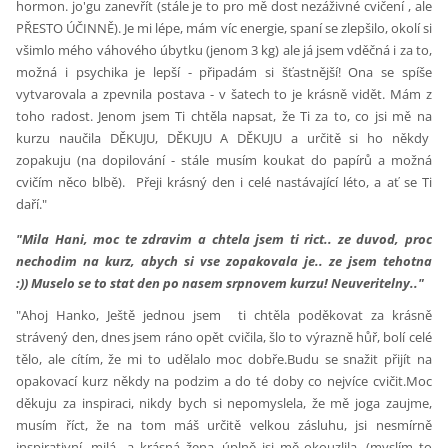
hormon. jo'gu zanevřít (stále je to pro mě dost nezáživné cvičení , ale
PŘESTO ÚČINNĚ).
Je mi lépe, mám víc energie, spaní se zlepšilo, okolí si
všimlo mého váhového úbytku (jenom 3 kg) ale já jsem vděčná i za to,
možná i psychika je lepší - připadám si šťastnější! Ona se spíše
vytvarovala a zpevnila postava - v šatech to je krásně vidět. Mám z
toho radost.
Jenom jsem Ti chtěla napsat, že Ti za to, co jsi mě na
kurzu naučila DĚKUJU, DĚKUJU A DĚKUJU a určitě si ho někdy
zopakuju (na dopilování - stále musím koukat do papírů a možná
cvičím něco blbě).
Přeji krásný den i celé nastávající léto, a ať se Ti
daří."
"Mila Hani, m
oc te zdravim a chtela jsem ti rict.. ze duvod, proc
nechodim na kurz, abych si vse zopakovala je.. ze jsem tehotna
:))
Muselo se to stat den po nasem srpnovem kurzu! Neuveritelny.."
"Ahoj Hanko, Ještě jednou jsem ti chtěla poděkovat za krásně
strávený den, dnes jsem ráno opět cvičila, šlo to výrazně hůř, bolí celé
tělo, ale cítím, že mi to udělalo moc dobře.Budu se snažit přijít na
opakovací kurz někdy na podzim a do té doby co nejvíce cvičit.Moc
děkuju za inspiraci, nikdy bych si nepomyslela, že mě joga zaujme,
musím říct, že na tom máš určitě velkou zásluhu, jsi nesmírně
inspirativní, milá a krásná žena, úplně jsi mě okouzlila. (myslím to