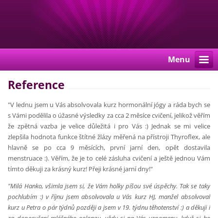
Menu
Reference
"V lednu jsem u Vás absolvovala kurz hormonální jógy a ráda bych se
s Vámi podělila o úžasné výsledky za cca 2 měsíce cvičení, jelikož věřím
že zpětná vazba je velice důležitá i pro Vás :) Jednak se mi velice
zlepšila hodnota funkce štítné žlázy měřená na přístroji Thyroflex, ale
hlavně se po cca 9 měsících, první jarní den, opět dostavila
menstruace :). Věřím, že je to celé zásluha cvičení a ještě jednou Vám
tímto děkuji za krásný kurz! Přeji krásné jarní dny!"
"Milá Hanko, všimla jsem si, že Vám holky píšou své úspěchy. Tak se taky
pochlubím :) v říjnu jsem absolvovala u Vás kurz HJ, manžel absolvoval
kurz u Petra o pár týdnů později a jsem v 19. týdnu těhotenství :) a děkuji i