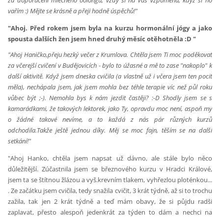
za doporučení mléčného oolongu, vždy si na Vás vzpomenu, když si ho
vařím :) Mějte se krásně a přeji hodně úspěchů!"
"Ahoj. Před rokem jsem byla na kurzu hormonální jógy a jako
spousta dalších žen jsem hned druhý měsíc otěhotněla :D "
"Ahoj Haničko,přeju hezký večer z Krumlova. Chtěla jsem Ti moc poděkovat
za včerejší cvičení v Budějovicích - bylo to úžasné a mě to zase "nakoplo" k
další aktivitě. Když jsem dneska cvičila (a vlastně už i včera jsem ten pocit
měla), nechápala jsem, jak jsem mohla bez téhle terapie víc než půl roku
vůbec být ;-). Nemohla bys k nám jezdit častěji? :-D Shodly jsem se s
kamarádkami, že takových lektorek, jako Ty, opravdu moc není, aspoň my
o žádné takové nevíme, a to každá z nás pár různých kurzů
odchodila.Takže ještě jednou díky. Měj se moc fajn, těším se na další
setkání!"
"Ahoj Hanko,
chtěla jsem napsat už dávno, ale stále bylo něco
důležitější. Zúčastnila jsem se březnového kurzu v Hradci Králové,
jsem ta se štítnou žlázou a vyš.krevním tlakem, vyhřezlou ploténkou...
. Ze začátku jsem cvičila, tedy snažila cvičit, 3 krát týdně, až si to trochu
zažila, tak jen 2 krát týdně a teď mám obavy, že si půjdu radši
zaplavat, přesto alespoň jedenkrát za týden to dám a nechci na