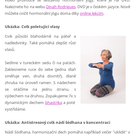
video průvodce se sestavou hormonální jógy, které je na DVD.
Naleznete ho na webu
Dinah Rodrigues
. DVD je v českém jazyce. Nově
můžete cvičit hormonální jógu doma díky
online lekcím
.
Ukázka: Cvik poletující vlasy
Cvik působí blahodárně na páteř a
nadledvinky. Také pomáhá zlepšit růst
vlasů.
Sedíme v tureckém sedu či na patách.
Zaklesneme ruce do sebe (jedna dlaň
směřuje ven, druhá dovnitř), dlaně
zhruba na úroveň ramen. S nádechem
se otáčíme na jednu stranu, s
výdechem na druhou. Zopakujeme 7x s
dynamickým dechem
bhastrika
a poté
vystřídáme.
Ukázka: Antistresový cvik nádí šódhana v koncentraci
Nádí šódhana, harmonizační dech pomáhá například večer "uklidit" v