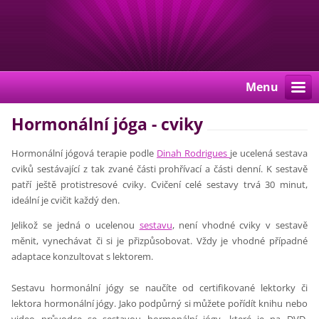
Menu
Hormonální jóga - cviky
Hormonální jógová terapie podle
Dinah Rodrigues
je ucelená sestava
cviků sestávající z tak zvané části prohřívací a části denní. K sestavě
patří ještě protistresové cviky. Cvičení celé sestavy trvá 30 minut,
ideální je cvičit každý den.
Jelikož se jedná o ucelenou
sestavu
, není vhodné cviky v sestavě
měnit, vynechávat či si je přizpůsobovat. Vždy je vhodné případné
adaptace konzultovat s lektorem.
Sestavu hormonální jógy se naučíte od certifikované lektorky či
lektora hormonální jógy. Jako podpůrný si můžete pořídít knihu nebo